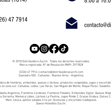
8:00 a 16:0
26) 47 7914
contacto@di
© 2018 Distribuidora Zucchi. Todos los derechos reservados.
Marca registrada. N° de Resolución RNPI: 2917828
(2226) 47 7914
| contacto@distribuidorazucchi.com
Saavedra 555 - Cañuelas - Buenos Aires - Argentina.
idora de fiambres
,
embutidos
,
quesos y lácteos
,
productos congelados
,
jugos y encurtido
s en zona sur: Cañuelas, Lobos, Las Heras, San Miguel del Monte, Roque Perez, Saladillo.
baña Argentina
,
Fiambres Cardenas
,
Fiambres Paladini
,
Embutidos Signor
.
Quesos Wapi
a Sorianita
,
Manteca Lobos,
Lácteos La Paulina
,
Jugos Rinde 2
,
Grasas Grabya
,
Dulces C
Maní, tutuca, palitos salados Cris-jor
.
Aceitunas y encurtidos Caldopiano
.
Queso Holandita Zucchi
.