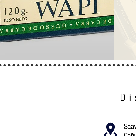
..............................
Di
Saa
Cañu