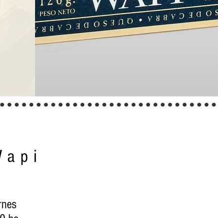
..............................
Wapi
rnes