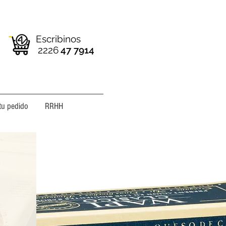
Escribinos
2226
47 7914
tu pedido
RRHH