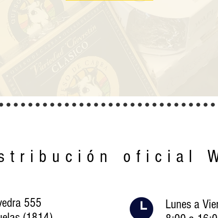
..............................
stribución oficial 
vedra 555
Lunes a Vie
elas (1814)