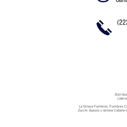
(22
Distribu
Lídere
La Octava Fiambres
,
Fiambres Ca
Zucchi
,
Quesos y lácteos Cabaña L