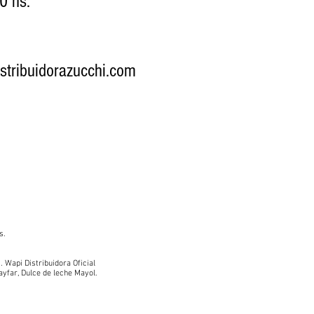
0 hs.
stribuidorazucchi.com
s
.
.
Wapi Distribuidora Oficial
ayfar
,
Dulce de leche Mayol
.