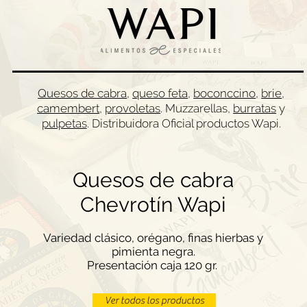
Quesos de cabra
,
queso feta
,
boconccino
,
brie
,
camembert
,
provoletas
. Muzzarellas,
burratas
y
pulpetas
.
Distribuidora Oficial productos Wapi.
Quesos de cabra
Chevrotín Wapi
Variedad clásico, orégano, finas hierbas y
pimienta negra.
Presentación caja 120 gr.
Ver todos los productos