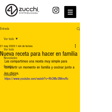
Entrada
Ver todo
21 may 2020
1 min de lectura
Ver todo
Nueva receta para hacer en familia
Novedades
Les compartimos una receta muy simple para 
Recetas
compartir un momento en familia y cocinar junto a 
los chicos.
Concursos
https://www.youtube.com/watch?v=Rh3Mv3MmvRc