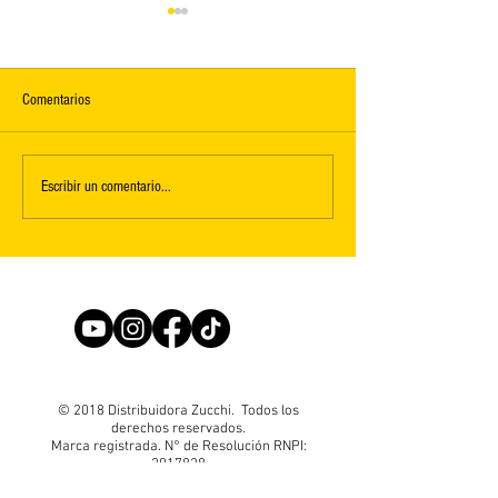
Comentarios
Receta navideña
Aros de cebolla #RecetasZucchi
Escribir un comentario...
© 2018 Distribuidora Zucchi. Todos los
derechos reservados.
Marca registrada. N° de Resolución RNPI:
2917828