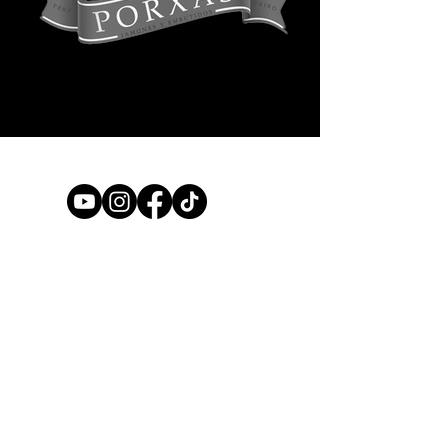
© 2018 Distribuidora Zucchi. Todos los
derechos reservados.
Marca registrada. N° de Resolución RNPI:
2917828
(2226) 47 7914
|
contacto@distribuidorazucchi.com
Saavedra 555 - Cañuelas - Buenos Aires -
Argentina.
Distribuidora de fiambres
,
embutidos
,
quesos y