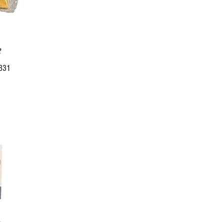
e
5331