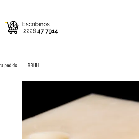
Escribinos
2226
47 7914
tu pedido
RRHH