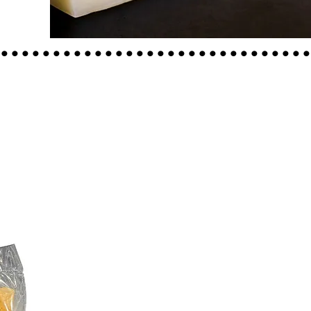
.............................