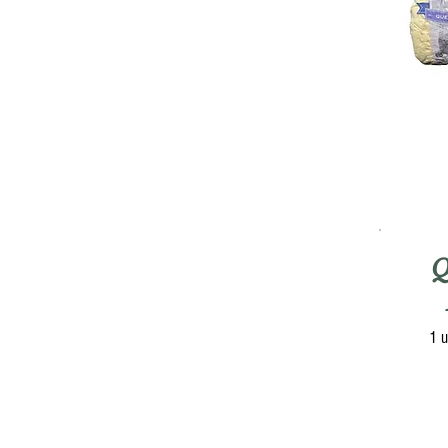
Q
1 u