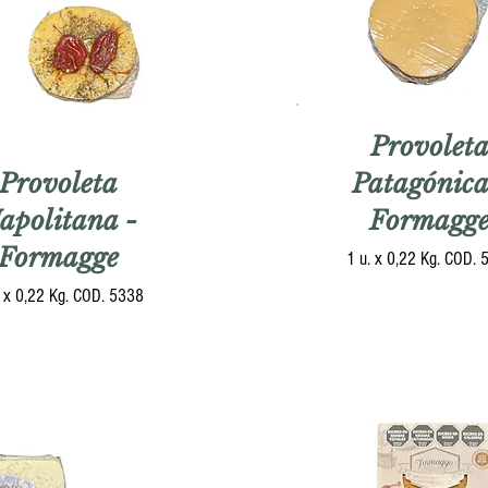
Provolet
Provoleta
Patagónica
apolitana -
Formagg
Formagge
1 u. x 0,22 Kg. COD. 
. x 0,22 Kg. COD. 5338