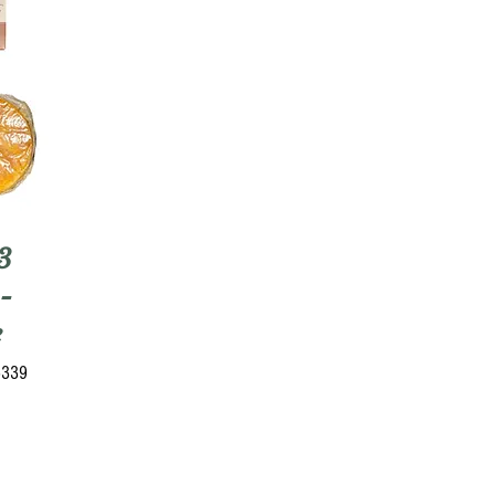
3
-
e
5339