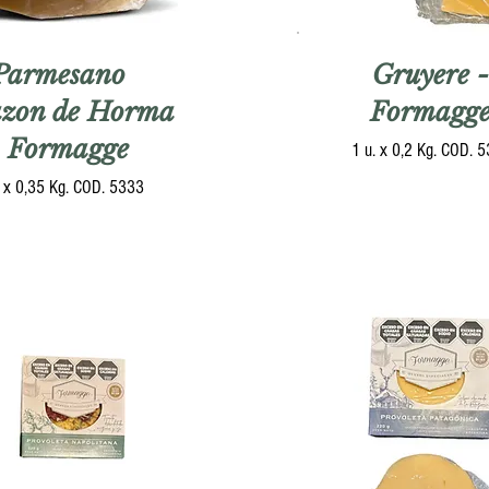
Parmesano
Gruyere -
zon de Horma
Formagg
- Formagge
1 u. x 0,2 Kg. COD. 
. x 0,35 Kg. COD. 5333