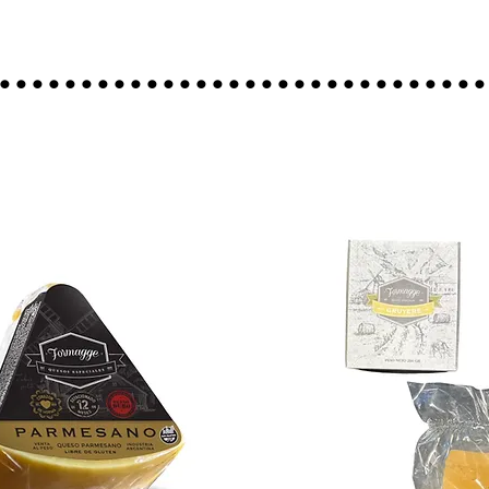
..............................