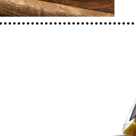
..............................