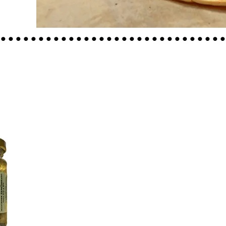
.............................