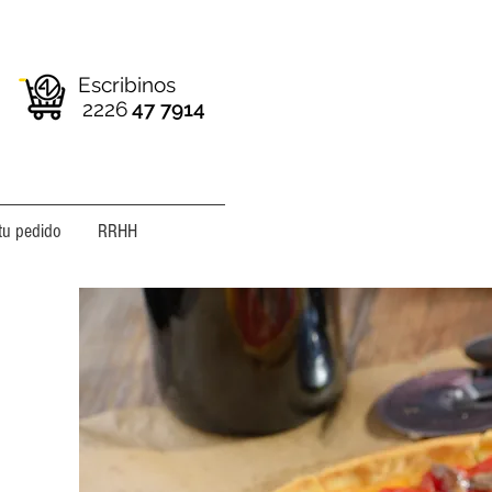
Escribinos
2226
47 7914
tu pedido
RRHH