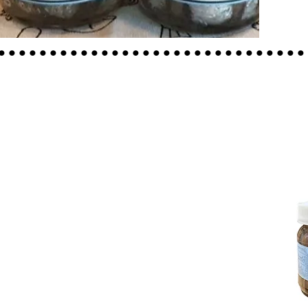
..............................