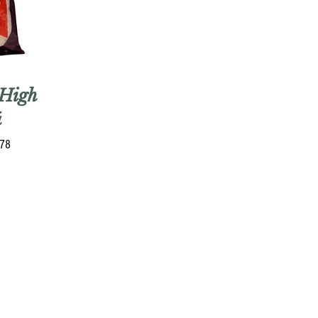
 High
á
378