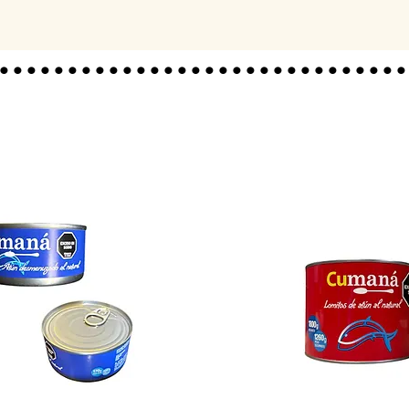
..............................