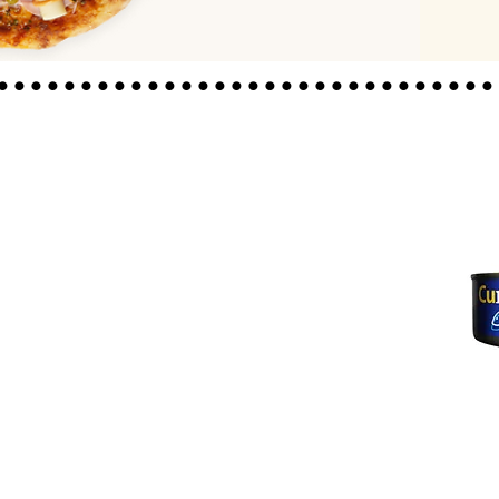
..............................