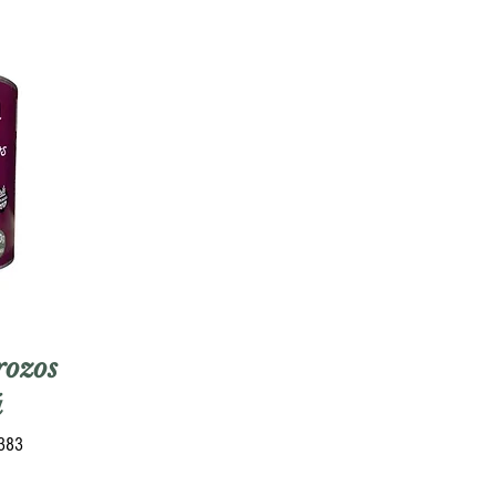
rozos
á
5383