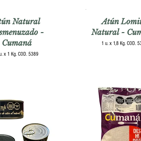
tún Natural
Atún Lomi
smenuzado -
Natural - Cu
Cumaná
1 u. x 1,8 Kg. COD. 
u. x 1 Kg. COD. 5389