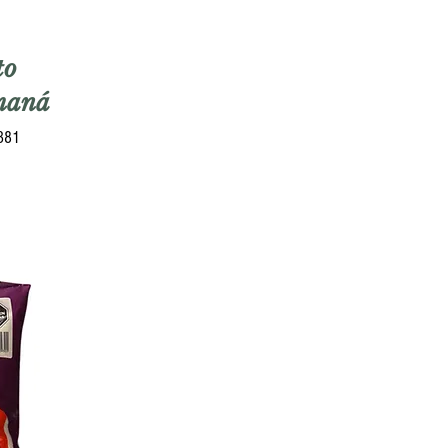
to
maná
5381