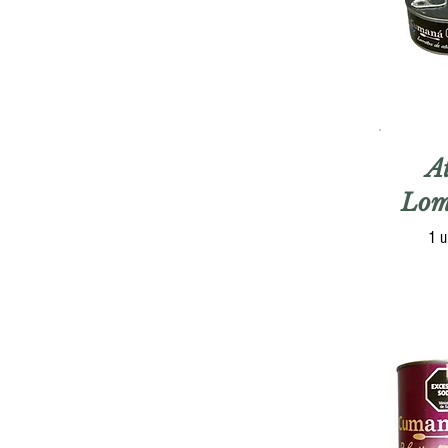
A
Lom
1 u