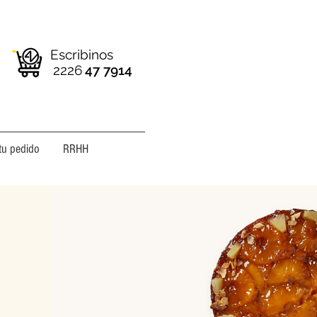
Escribinos
2226
47 7914
tu pedido
RRHH