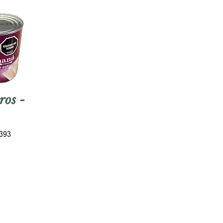
ros -
5393