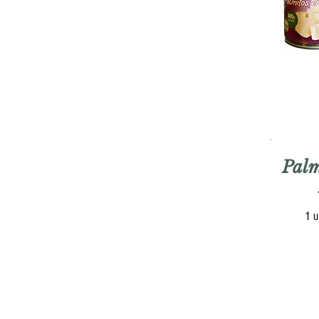
Palm
1 u