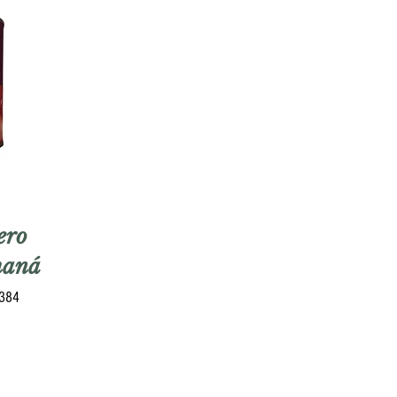
ero
maná
5384