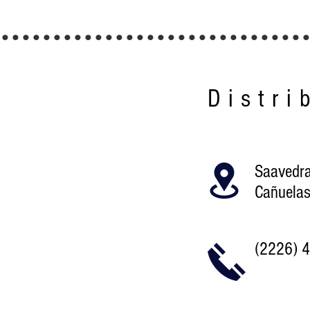
.............................
Distri
Saavedr
Cañuelas
(2226) 