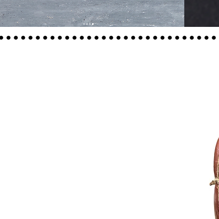
..............................