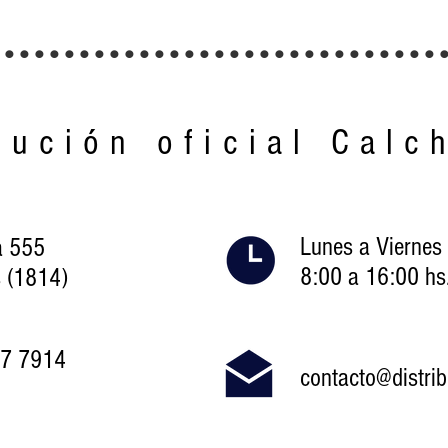
..............................
bución oficial Calc
Lunes a Viernes
a 555
8:00 a 16:00 hs
 (1814)
47 7914
contacto@distri