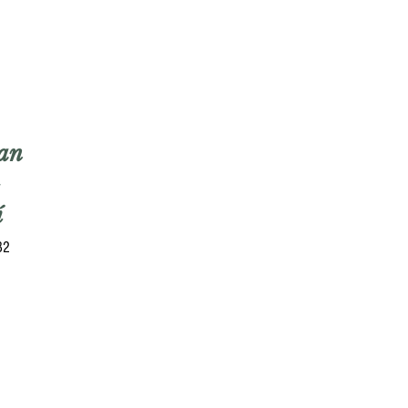
an
-
í
82