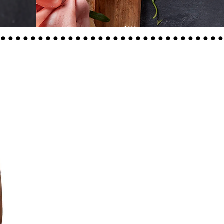
.............................