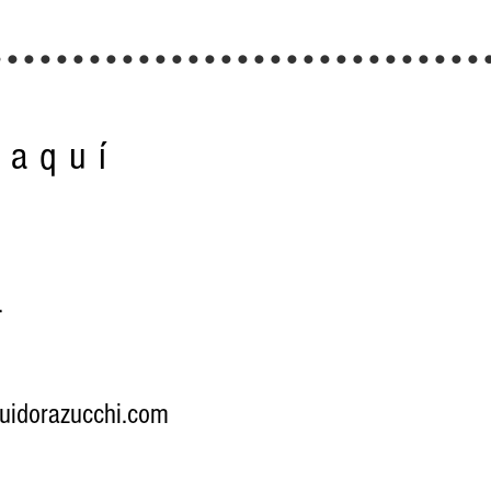
..............................
haquí
.
buidorazucchi.com