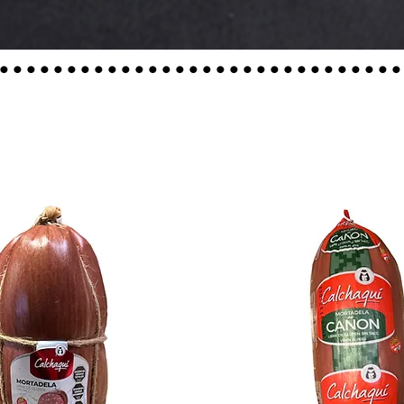
..............................