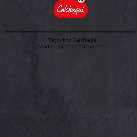
Frigorífico Calchaquí
Mortadela, Panceta, Salame