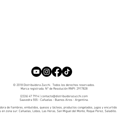
© 2018 Distribuidora Zucchi. Todos los derechos reservados.
Marca registrada. N° de Resolución RNPI: 2917828
(2226) 47 7914
| contacto@distribuidorazucchi.com
Saavedra 555 - Cañuelas - Buenos Aires - Argentina.
idora de fiambres
,
embutidos
,
quesos y lácteos
,
productos congelados
,
jugos y encurtido
s en zona sur: Cañuelas, Lobos, Las Heras, San Miguel del Monte, Roque Perez, Saladillo.