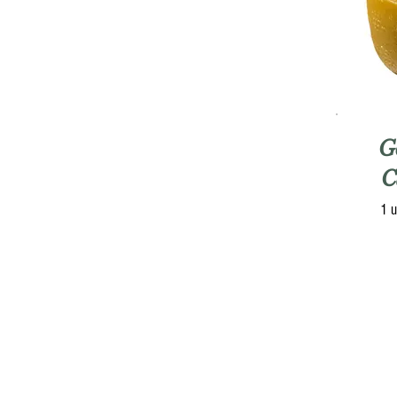
G
C
1 u