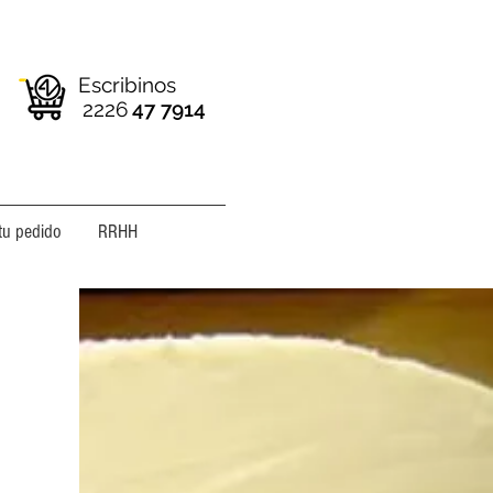
Escribinos
2226
47 7914
tu pedido
RRHH