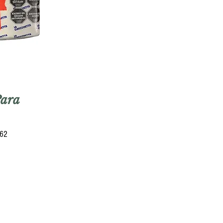
Para
262