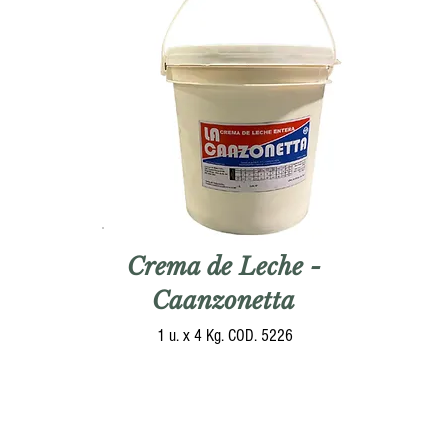
Crema de Leche -
Caanzonetta
1 u. x 4 Kg. COD. 5226