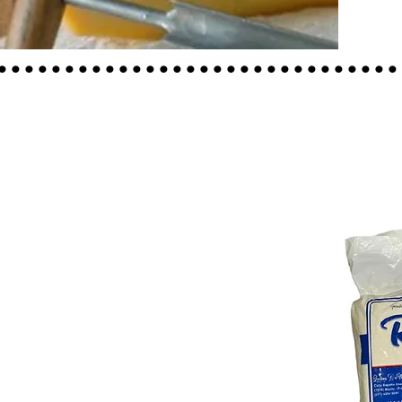
..............................