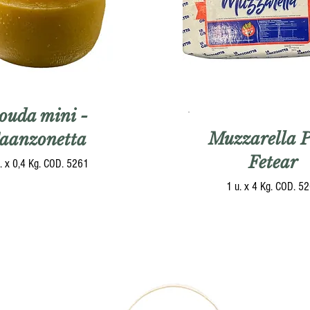
ouda mini -
Muzzarella 
aanzonetta
Fetear
. x 0,4 Kg. COD. 5261
1 u. x 4 Kg. COD. 5