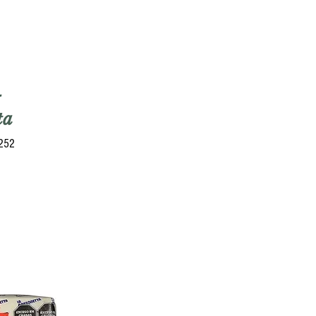
-
ta
5252