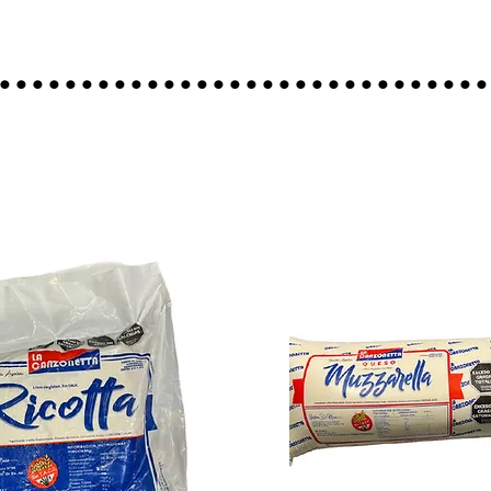
..............................