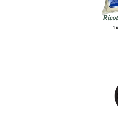
Rico
1 u