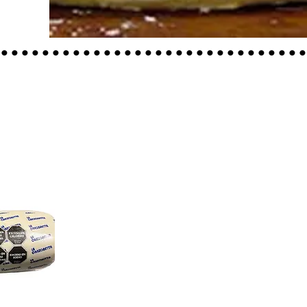
.............................