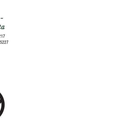
-
ta
5217
 5227